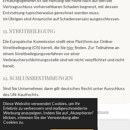
Erfüllungsgehilfen ist die Haftung der Höhe nach auf den bei
Vertragsschluss vorhersehbaren Schaden begrenzt, mit dessen
Entstehung typischerweise gerechnet werden muss.
Im Übrigen sind Ansprüche auf Schadensersatz ausgeschlossen.
11. STREITBEILEGUNG​​​​​​​
Die Europäische Kommission stellt eine Plattform zur Online-
Streitbeilegung (OS) bereit, die Sie
hier
finden. Zur Teilnahme an
einem Streitbeilegungsverfahren vor einer
Verbraucherschlichtungsstelle sind wir nicht verpflichtet und nicht
bereit.
12. SCHLUSSBESTIMMUNGEN​​​​​​​
Sind Sie Unternehmer, dann gilt deutsches Recht unter Ausschluss
des UN-Kaufrechts.
Diese Website verwendet Cookies, um Ihr
Erlebnis zu verbessern und maßgeschneiderte
© 2024 flini.de®
Impressum
|
AGB
|
Datenschutz
|
Widerrufsbelehrung
Werbung anzuzeigen. Indem Sie auf „Akzeptieren“
klicken, stimmen Sie der Verwendung aller
Cookies zu.