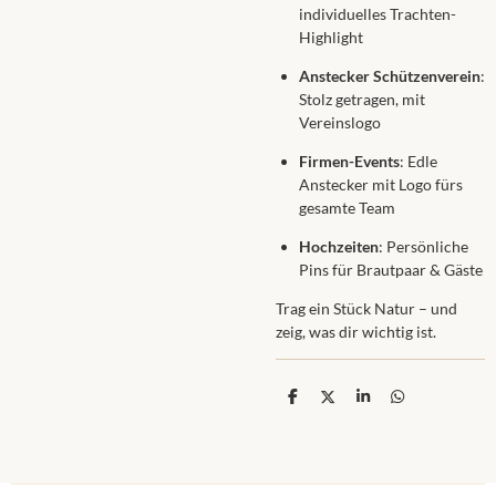
individuelles Trachten-
Highlight
Anstecker Schützenverein
:
Stolz getragen, mit
Vereinslogo
Firmen-Events
: Edle
Anstecker mit Logo fürs
gesamte Team
Hochzeiten
: Persönliche
Pins für Brautpaar & Gäste
Trag ein Stück Natur – und
zeig, was dir wichtig ist.
T
T
T
T
e
e
e
e
i
i
i
i
l
l
l
l
e
e
e
e
n
n
n
n