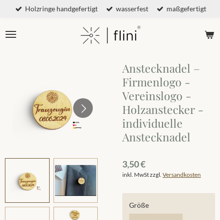
Holzringe handgefertigt
wasserfest
maßgefertigt
Zum
Hauptinhalt
springen
Anstecknadel –
Firmenlogo -
Vereinslogo -
Holzanstecker -
individuelle
Anstecknadel
3,50 €
inkl. MwSt zzgl.
Versandkosten
Größe