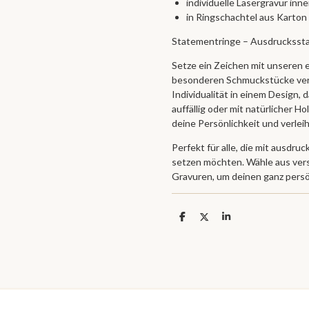
individuelle Lasergravur inn
in Ringschachtel aus Kart
Statementringe – Ausdrucksstar
Setze ein Zeichen mit unseren 
besonderen Schmuckstücke verb
Individualität in einem Design, d
auffällig oder mit natürlicher 
deine Persönlichkeit und verle
Perfekt für alle, die mit ausd
setzen möchten. Wähle aus ver
Gravuren, um deinen ganz persön
T
T
T
e
e
e
i
i
i
l
l
l
e
e
e
n
n
n