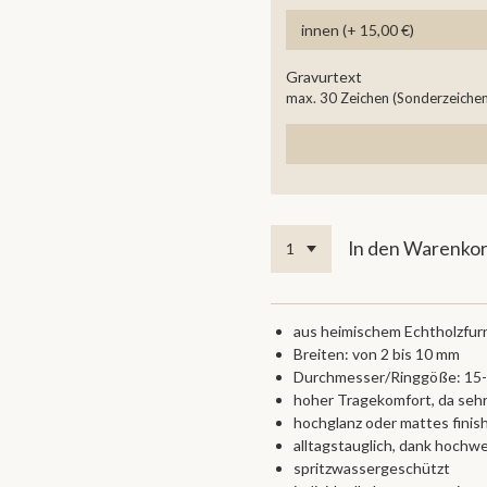
Gravurtext
max. 30 Zeichen (Sonderzeichen 
In den Warenko
aus heimischem Echtholzfurn
Breiten: von 2 bis 10 mm
Durchmesser/Ringgöße: 15
hoher Tragekomfort, da sehr
hochglanz oder mattes finis
alltagstauglich, dank hochw
spritzwassergeschützt