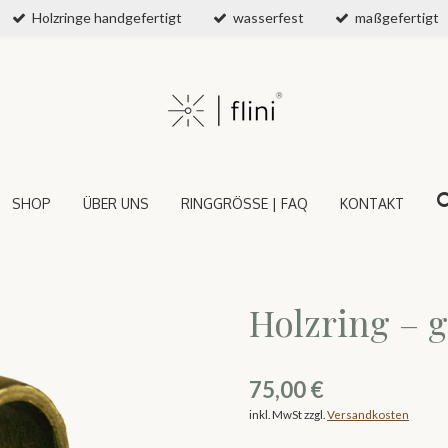
Holzringe handgefertigt
wasserfest
maßgefertigt
SHOP
ÜBER UNS
RINGGRÖSSE | FAQ
KONTAKT
Holzring – 
75,00 €
inkl. MwSt zzgl.
Versandkosten