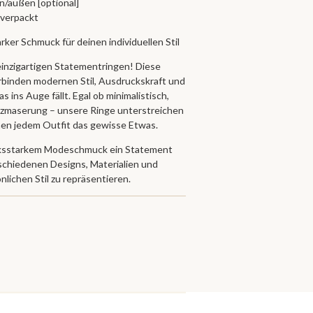
en/außen [optional]
on verpackt
ker Schmuck für deinen individuellen Stil
einzigartigen Statementringen! Diese
inden modernen Stil, Ausdruckskraft und
as ins Auge fällt. Egal ob minimalistisch,
Holzmaserung – unsere Ringe unterstreichen
ihen jedem Outfit das gewisse Etwas.
rucksstarkem Modeschmuck ein Statement
schiedenen Designs, Materialien und
lichen Stil zu repräsentieren.